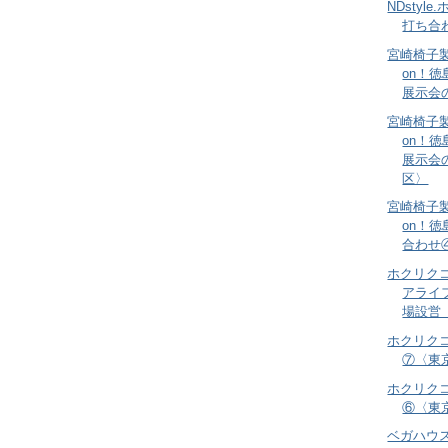
NDsty
打ち合
宮崎椅子製
on！
展示会
宮崎椅子製
on！
展示会
区〉
宮崎椅子製
on！
合わせ
ホクリクコ
アライ
場設営
ホクリク
⑦〈東
ホクリク
⑥〈東
ベガハウ