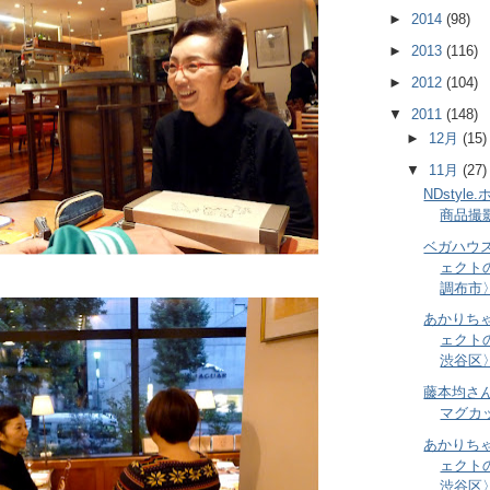
►
2014
(98)
►
2013
(116)
►
2012
(104)
▼
2011
(148)
►
12月
(15)
▼
11月
(27)
NDsty
商品撮
ベガハウ
ェクト
調布市
あかりち
ェクト
渋谷区
藤本均さ
マグカ
あかりち
ェクト
渋谷区