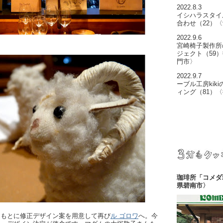
2022.8.3
イシハラスタイ
合わせ（22）
2022.9.6
宮崎椅子製作所の
ジェクト（59
門市〉
2022.9.7
ーブル工房kik
ィング（81）
珈琲所「コメダ
県碧南市〉
をもとに修正デザイン案を用意して再び
ル ゴロワ
へ。今