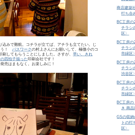
商店建築
打ち合
BC工房の
チラシ
区〉
BC工房の
り込みで難航。コチラが立てば、アチラも立てたい。じ
チラシ
ょう！
パスワーク
の村上さんにお願いして、極微小のコ
市緑区
印刷してもらうことにしました。さすが、
早い、きれ
、の四拍子揃った
印刷会社です！
BC工房の
の発売はまもなく。お楽しみに！
チラシ
渋谷区
BC工房の
チラシ
市緑区
BC工房
き 商
GSの収
トの打
区〉