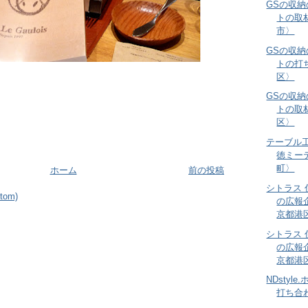
GSの収
トの取
市〉
GSの収
トの打
区〉
GSの収
トの取
区〉
テーブル工
徳ミー
町〉
ホーム
前の投稿
シトラス
om)
の広報
京都港
シトラス
の広報
京都港
NDsty
打ち合