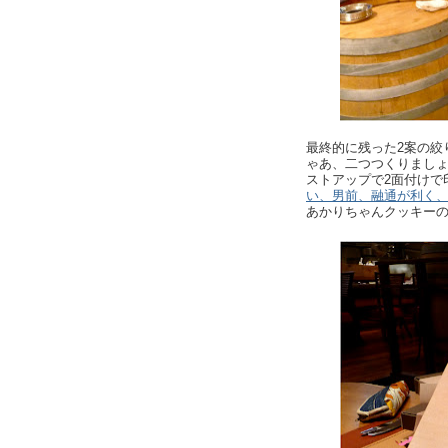
最終的に残った2案の絞
ゃあ、二つつくりまし
ストアップで2面付けで
い、男前、融通が利く
あかりちゃんクッキー