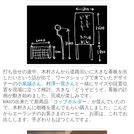
打ち合せの途中、木村さんから道路沿いに大きな看板を出
したいという話が出て、ワークショップで来ていたデザイ
ナーの
小泉誠さん
、
村澤一晃さん
と一緒にサイズや設置位
置を現場に立って検討。大きな「どうぞどうぞ」看板の計
画が動き始めました。完成が楽しみです。
kikiの出来たて新商品「
コップホルダー
」が並んでいたの
で、木村さんに樹種を選んでもらい購入しました。こんど
からエーランチのお客さまのコーヒー、お茶は、これでお
出しします。手ざわりもばつぐんですよ。