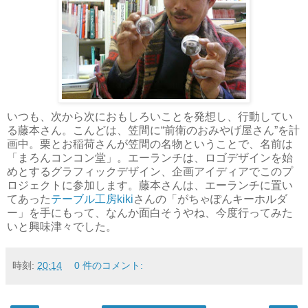
いつも、次から次におもしろいことを発想し、行動してい
る藤本さん。こんどは、笠間に“前衛のおみやげ屋さん”を計
画中。栗とお稲荷さんが笠間の名物ということで、名前は
「まろんコンコン堂」。エーランチは、ロゴデザインを始
めとするグラフィックデザイン、企画アイディアでこのプ
ロジェクトに参加します。藤本さんは、エーランチに置い
てあった
テーブル工房kiki
さんの「がちゃぽんキーホルダ
ー」を手にもって、なんか面白そうやね、今度行ってみた
いと興味津々でした。
時刻:
20:14
0 件のコメント: