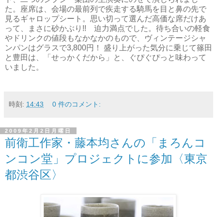
た。座席は、会場の最前列で疾走する騎馬を目と鼻の先で
見るギャロップシート。思い切って選んだ高価な席だけあ
って、まさに砂かぶり!! 迫力満点でした。待ち合いの軽食
やドリンクの値段もなかなかのもので、ヴィンテージシャ
ンパンはグラスで3,800円！ 盛り上がった気分に乗じて篠田
と豊田は、「せっかくだから」と、ぐぴぐぴっと味わって
いました。
時刻:
14:43
0 件のコメント:
2009年2月2日月曜日
前衛工作家・藤本均さんの「まろんコ
ンコン堂」プロジェクトに参加〈東京
都渋谷区〉