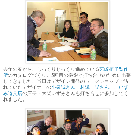
去年の春から、じっくりじっくり進めている
宮崎椅子製作
所
のカタログづくり。5回目の撮影と打ち合せのために出張
してきました。当日はデザイン開発のワークショップで訪
れていたデザイナーの
小泉誠さん
、
村澤一晃さん
、
こいず
み道具店
の店長・大柴いずみさんも打ち合せに参加してく
れました。